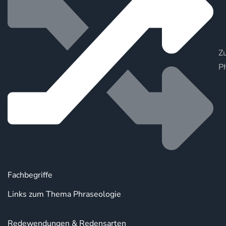
Zu
P
Fachbegriffe
Links zum Thema Phraseologie
Redewendungen & Redensarten