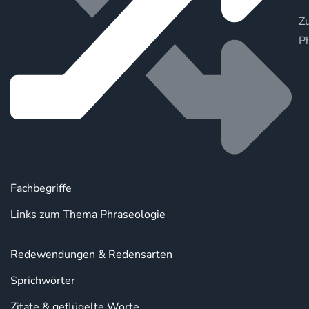
Zu
P
Fachbegriffe
Links zum Thema Phraseologie
Redewendungen & Redensarten
Sprichwörter
Zitate & geflügelte Worte